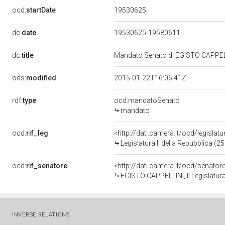
19530625
ocd:
startDate
dc:
date
19530625-19580611
dc:
title
Mandato Senato di EGISTO CAPPELLIN
ods:
modified
2015-01-22T16:06:41Z
rdf:
type
ocd:mandatoSenato
mandato
ocd:
rif_leg
<http://dati.camera.it/ocd/legislat
Legislatura II della Repubblica (
ocd:
rif_senatore
<http://dati.camera.it/ocd/senato
EGISTO CAPPELLINI, II Legislatura
INVERSE RELATIONS