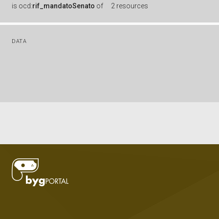
is
ocd:
rif_mandatoSenato
of
2 resources
DATA