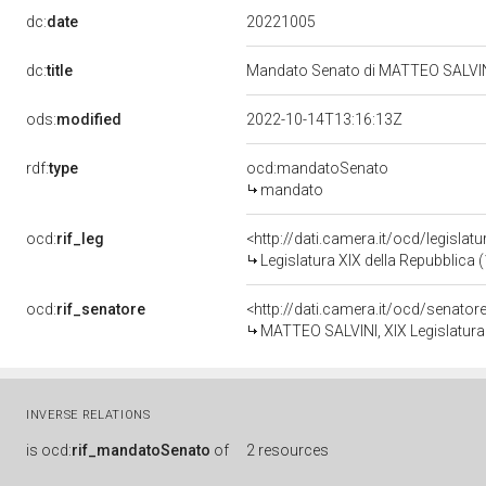
20221005
dc:
date
dc:
title
Mandato Senato di MATTEO SALVINI 
ods:
modified
2022-10-14T13:16:13Z
rdf:
type
ocd:mandatoSenato
mandato
ocd:
rif_leg
<http://dati.camera.it/ocd/legislat
Legislatura XIX della Repubblica 
ocd:
rif_senatore
<http://dati.camera.it/ocd/senato
MATTEO SALVINI, XIX Legislatura 
INVERSE RELATIONS
is
ocd:
rif_mandatoSenato
of
2 resources