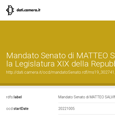
Mandato Senato di MATTEO S
la Legislatura XIX della Repub
http://dati.camera.it/ocd/mandatoSenato.rdf/ms19_30274
rdfs:
label
Mandato Senato di MATTEO SALVINI 
20221005
ocd:
startDate