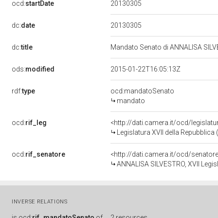
20130305
ocd:
startDate
20130305
dc:
date
dc:
title
Mandato Senato di ANNALISA SILVES
ods:
modified
2015-01-22T16:05:13Z
rdf:
type
ocd:mandatoSenato
mandato
ocd:
rif_leg
<http://dati.camera.it/ocd/legislat
Legislatura XVII della Repubblica
ocd:
rif_senatore
<http://dati.camera.it/ocd/senato
ANNALISA SILVESTRO, XVII Legisl
INVERSE RELATIONS
is
ocd:
rif_mandatoSenato
of
2 resources