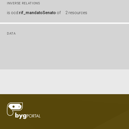
INVERSE RELATIONS
is
ocd:
rif_mandatoSenato
of
2 resources
DATA