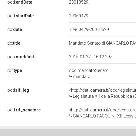
20010529
ocd:
endDate
19960429
ocd:
startDate
dc:
date
19960429-20010529
dc:
title
Mandato Senato di GIANCARLO PASQUI
ods:
modified
2015-01-22T16:12:29Z
rdf:
type
ocd:mandatoSenato
mandato
ocd:
rif_leg
<http://dati.camera.it/ocd/legislat
Legislatura XIII della Repubblica
ocd:
rif_senatore
<http://dati.camera.it/ocd/senato
GIANCARLO PASQUINI, XIII Legisla