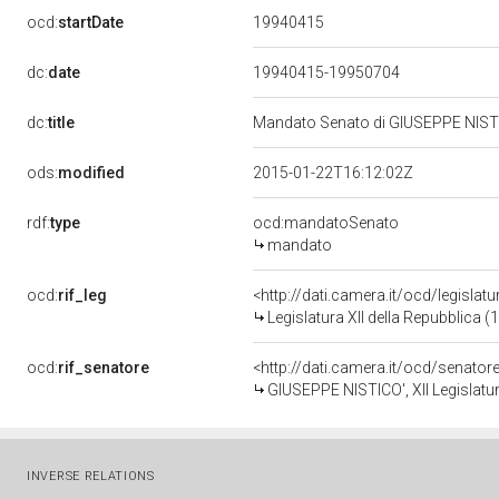
19940415
ocd:
startDate
dc:
date
19940415-19950704
dc:
title
Mandato Senato di GIUSEPPE NISTICO
ods:
modified
2015-01-22T16:12:02Z
rdf:
type
ocd:mandatoSenato
mandato
ocd:
rif_leg
<http://dati.camera.it/ocd/legislat
Legislatura XII della Repubblica 
ocd:
rif_senatore
<http://dati.camera.it/ocd/senato
GIUSEPPE NISTICO', XII Legislatu
INVERSE RELATIONS