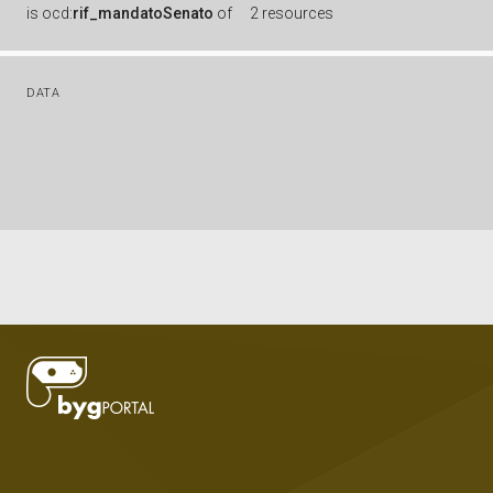
is
ocd:
rif_mandatoSenato
of
2 resources
DATA