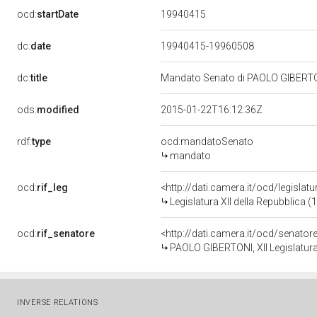
19940415
ocd:
startDate
dc:
date
19940415-19960508
dc:
title
Mandato Senato di PAOLO GIBERTONI 
ods:
modified
2015-01-22T16:12:36Z
rdf:
type
ocd:mandatoSenato
mandato
ocd:
rif_leg
<http://dati.camera.it/ocd/legislat
Legislatura XII della Repubblica 
ocd:
rif_senatore
<http://dati.camera.it/ocd/senato
PAOLO GIBERTONI, XII Legislatura
INVERSE RELATIONS