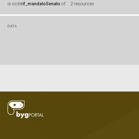
is
ocd:
rif_mandatoSenato
of
2 resources
DATA