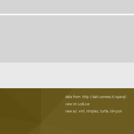
data from:
http://dati.camera.it/sparql/
view on LodLive
view as:
xml
,
ntriples
,
turtle
,
ld+json