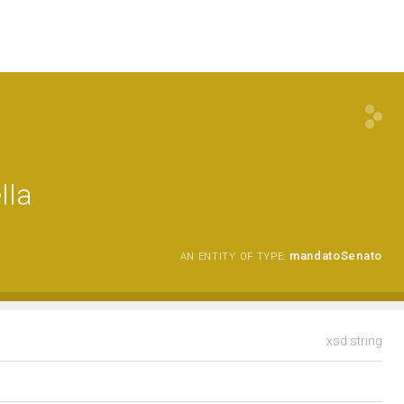
lla
mandatoSenato
AN ENTITY OF TYPE:
xsd:string