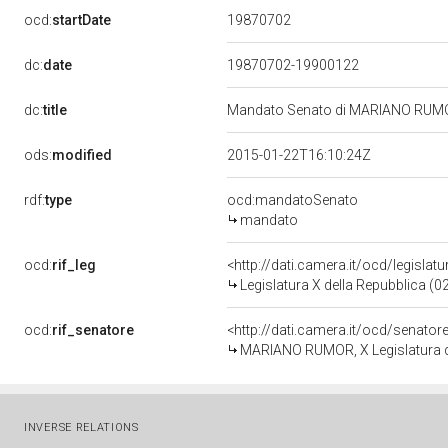
19870702
ocd:
startDate
dc:
date
19870702-19900122
dc:
title
Mandato Senato di MARIANO RUMOR 
ods:
modified
2015-01-22T16:10:24Z
rdf:
type
ocd:mandatoSenato
mandato
ocd:
rif_leg
<http://dati.camera.it/ocd/legislat
Legislatura X della Repubblica (
ocd:
rif_senatore
<http://dati.camera.it/ocd/senato
MARIANO RUMOR, X Legislatura d
INVERSE RELATIONS