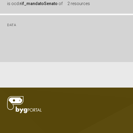
is
ocd:
rif_mandatoSenato
of
2 resources
DATA