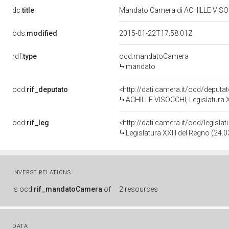
dc:
title
Mandato Camera di ACHILLE VISOCC
ods:
modified
2015-01-22T17:58:01Z
rdf:
type
ocd:mandatoCamera
mandato
ocd:
rif_deputato
<http://dati.camera.it/ocd/deputa
ACHILLE VISOCCHI, Legislatura X
ocd:
rif_leg
<http://dati.camera.it/ocd/legisla
Legislatura XXIII del Regno (24.
INVERSE RELATIONS
is
ocd:
rif_mandatoCamera
of
2 resources
DATA