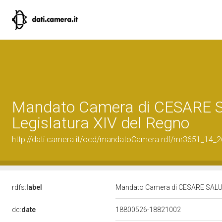
Mandato Camera di CESARE 
Legislatura XIV del Regno
http://dati.camera.it/ocd/mandatoCamera.rdf/mr3651_14_
rdfs:
label
Mandato Camera di CESARE SALUZ
dc:
date
18800526-18821002