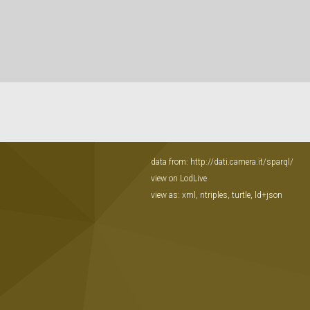
data from:
http://dati.camera.it/sparql/
view on LodLive
view as:
xml
,
ntriples
,
turtle
,
ld+json