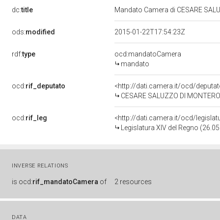
dc:
title
Mandato Camera di CESARE SALUZ
ods:
modified
2015-01-22T17:54:23Z
rdf:
type
ocd:mandatoCamera
mandato
ocd:
rif_deputato
<http://dati.camera.it/ocd/deputa
CESARE SALUZZO DI MONTEROSSO
ocd:
rif_leg
<http://dati.camera.it/ocd/legisla
Legislatura XIV del Regno (26.05
INVERSE RELATIONS
is
ocd:
rif_mandatoCamera
of
2 resources
DATA