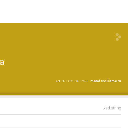
a
mandatoCamera
AN ENTITY OF TYPE:
xsd:string