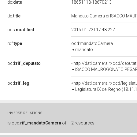
dc:
date
18651118-18670213
dc:
title
Mandato Camera di ISACCO MAURO
ods:
modified
2015-01-22T17:48:22Z
rdf:
type
ocd:mandatoCamera
mandato
ocd:
rif_deputato
<http://dati.camera.it/ocd/deputa
ISACCO MAUROGONATO PESARO, 
ocd:
rif_leg
<http://dati.camera.it/ocd/legisla
Legislatura IX del Regno (18.11.
INVERSE RELATIONS
is
ocd:
rif_mandatoCamera
of
2 resources