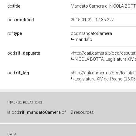
dc:
title
Mandato Camera di NICOLA BOTTA 
ods:
modified
2015-01-22T17:35:32Z
rdf:
type
ocd:mandatoCamera
mandato
ocd:
rif_deputato
<http://dati.camera.it/ocd/deputa
NICOLA BOTTA, Legislatura XIV 
ocd:
rif_leg
<http://dati.camera.it/ocd/legisla
Legislatura XIV del Regno (26.05
INVERSE RELATIONS
is
ocd:
rif_mandatoCamera
of
2 resources
DATA