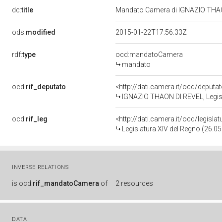
dc:
title
Mandato Camera di IGNAZIO THAON
ods:
modified
2015-01-22T17:56:33Z
rdf:
type
ocd:mandatoCamera
mandato
ocd:
rif_deputato
<http://dati.camera.it/ocd/deputa
IGNAZIO THAON DI REVEL, Legisl
ocd:
rif_leg
<http://dati.camera.it/ocd/legisla
Legislatura XIV del Regno (26.05
INVERSE RELATIONS
is
ocd:
rif_mandatoCamera
of
2 resources
DATA