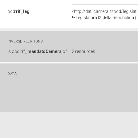
ocd:
rif_leg
<http://dati.camera.it/ocd/legisla
Legislatura IX della Repubblica 
INVERSE RELATIONS
is
ocd:
rif_mandatoCamera
of
2 resources
DATA