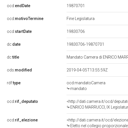
19870701
ocd:
endDate
ocd:
motivoTermine
Fine Legislatura
19830706
ocd:
startDate
dc:
date
19830706-19870701
dc:
title
Mandato Camera di ENRICO MARRUCC
ods:
modified
2019-04-05T13:55:59Z
rdf:
type
ocd:mandatoCamera
mandato
ocd:
rif_deputato
<http://dati.camera.it/ocd/deputa
ENRICO MARRUCCI, IX Legislatur
ocd:
rif_elezione
<http://dati.camera.it/ocd/elezi
Eletto nel collegio proporzionale