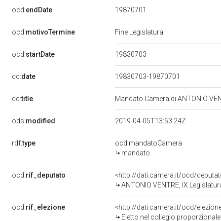
19870701
ocd:
endDate
ocd:
motivoTermine
Fine Legislatura
19830703
ocd:
startDate
dc:
date
19830703-19870701
dc:
title
Mandato Camera di ANTONIO VENTRE
ods:
modified
2019-04-05T13:53:24Z
rdf:
type
ocd:mandatoCamera
mandato
ocd:
rif_deputato
<http://dati.camera.it/ocd/deputa
ANTONIO VENTRE, IX Legislatura
ocd:
rif_elezione
<http://dati.camera.it/ocd/elezi
Eletto nel collegio proporzionale