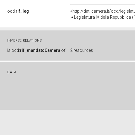
ocd:
rif_leg
<http://dati.camera.it/ocd/legisla
Legislatura IX della Repubblica 
INVERSE RELATIONS
is
ocd:
rif_mandatoCamera
of
2 resources
DATA