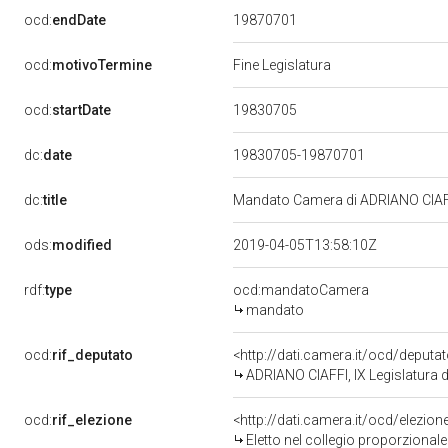
19870701
ocd:
endDate
ocd:
motivoTermine
Fine Legislatura
19830705
ocd:
startDate
dc:
date
19830705-19870701
dc:
title
Mandato Camera di ADRIANO CIAFFI 
ods:
modified
2019-04-05T13:58:10Z
rdf:
type
ocd:mandatoCamera
mandato
ocd:
rif_deputato
<http://dati.camera.it/ocd/deputa
ADRIANO CIAFFI, IX Legislatura 
ocd:
rif_elezione
<http://dati.camera.it/ocd/elezi
Eletto nel collegio proporzional