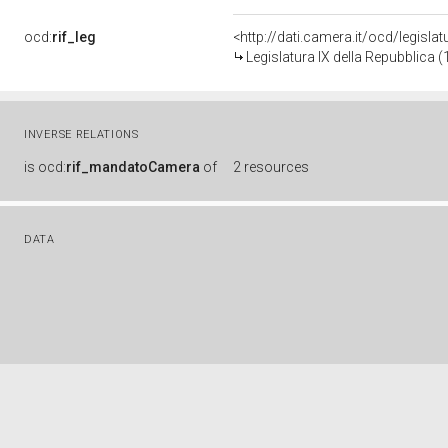
ocd:
rif_leg
<http://dati.camera.it/ocd/legisla
Legislatura IX della Repubblica 
INVERSE RELATIONS
is
ocd:
rif_mandatoCamera
of
2 resources
DATA