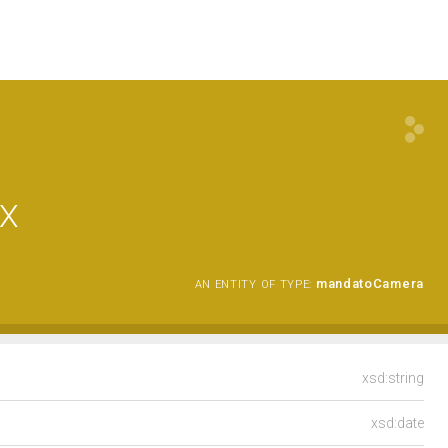
IX
mandatoCamera
AN ENTITY OF TYPE:
xsd:string
xsd:date