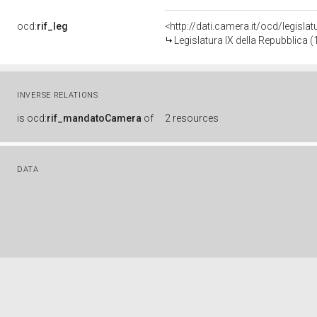
ocd:
rif_leg
<http://dati.camera.it/ocd/legisla
Legislatura IX della Repubblica 
INVERSE RELATIONS
is
ocd:
rif_mandatoCamera
of
2 resources
DATA