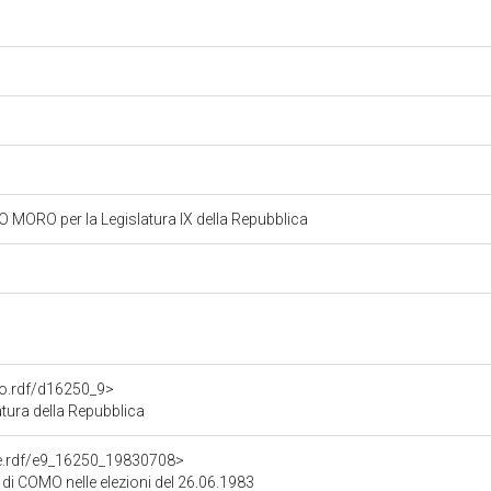
MORO per la Legislatura IX della Repubblica
to.rdf/d16250_9>
ura della Repubblica
one.rdf/e9_16250_19830708>
 di COMO nelle elezioni del 26.06.1983