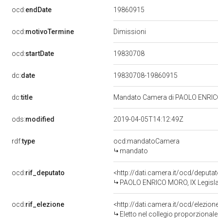
19860915
ocd:
endDate
ocd:
motivoTermine
Dimissioni
19830708
ocd:
startDate
dc:
date
19830708-19860915
dc:
title
Mandato Camera di PAOLO ENRICO 
ods:
modified
2019-04-05T14:12:49Z
rdf:
type
ocd:mandatoCamera
mandato
ocd:
rif_deputato
<http://dati.camera.it/ocd/deputa
PAOLO ENRICO MORO, IX Legislat
ocd:
rif_elezione
<http://dati.camera.it/ocd/elezi
Eletto nel collegio proporzionale