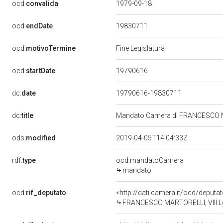
ocd:
convalida
1979-09-18
19830711
ocd:
endDate
ocd:
motivoTermine
Fine Legislatura
19790616
ocd:
startDate
dc:
date
19790616-19830711
dc:
title
Mandato Camera di FRANCESCO MAR
ods:
modified
2019-04-05T14:04:33Z
rdf:
type
ocd:mandatoCamera
mandato
ocd:
rif_deputato
<http://dati.camera.it/ocd/deputa
FRANCESCO MARTORELLI, VIII Leg