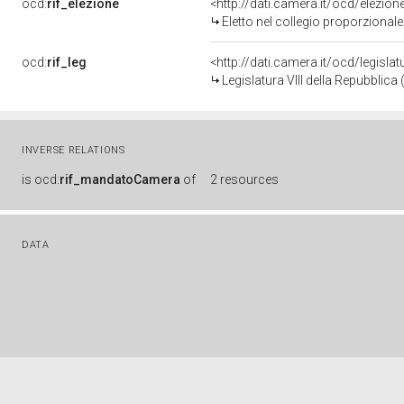
ocd:
rif_elezione
<http://dati.camera.it/ocd/elezi
Eletto nel collegio proporzional
ocd:
rif_leg
<http://dati.camera.it/ocd/legisla
Legislatura VIII della Repubblic
INVERSE RELATIONS
is
ocd:
rif_mandatoCamera
of
2 resources
DATA