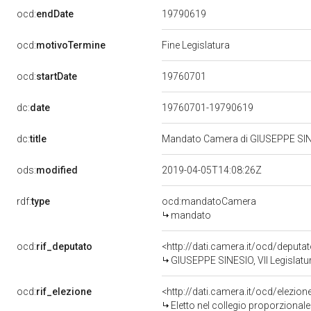
19790619
ocd:
endDate
ocd:
motivoTermine
Fine Legislatura
19760701
ocd:
startDate
dc:
date
19760701-19790619
dc:
title
Mandato Camera di GIUSEPPE SINESI
ods:
modified
2019-04-05T14:08:26Z
rdf:
type
ocd:mandatoCamera
mandato
ocd:
rif_deputato
<http://dati.camera.it/ocd/deputa
GIUSEPPE SINESIO, VII Legislatu
ocd:
rif_elezione
<http://dati.camera.it/ocd/elezi
Eletto nel collegio proporzional