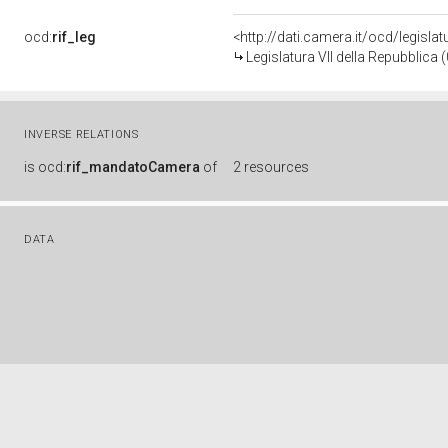
ocd:
rif_leg
<http://dati.camera.it/ocd/legisla
Legislatura VII della Repubblica
INVERSE RELATIONS
is
ocd:
rif_mandatoCamera
of
2 resources
DATA