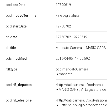
19790619
ocd:
endDate
ocd:
motivoTermine
Fine Legislatura
19760702
ocd:
startDate
dc:
date
19760702-19790619
dc:
title
Mandato Camera di MARIO GARBI per
ods:
modified
2019-04-05T14:06:59Z
rdf:
type
ocd:mandatoCamera
mandato
ocd:
rif_deputato
<http://dati.camera.it/ocd/deputa
MARIO GARBI, VII Legislatura del
ocd:
rif_elezione
<http://dati.camera.it/ocd/elezi
Eletto nel collegio proporzionale