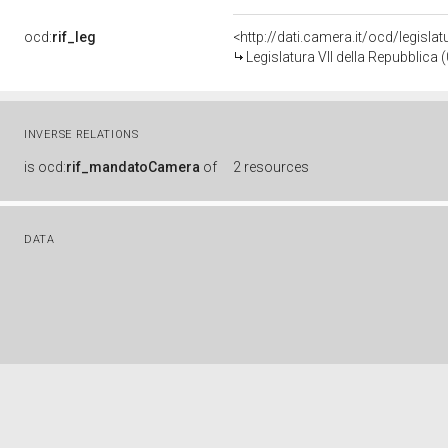
ocd:
rif_leg
<http://dati.camera.it/ocd/legisla
Legislatura VII della Repubblica
INVERSE RELATIONS
is
ocd:
rif_mandatoCamera
of
2 resources
DATA