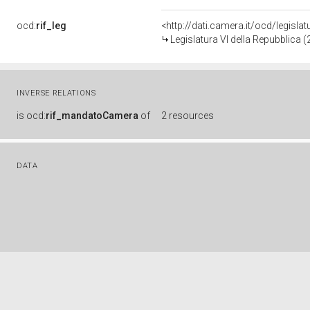
ocd:
rif_leg
<http://dati.camera.it/ocd/legisla
Legislatura VI della Repubblica 
INVERSE RELATIONS
is
ocd:
rif_mandatoCamera
of
2 resources
DATA