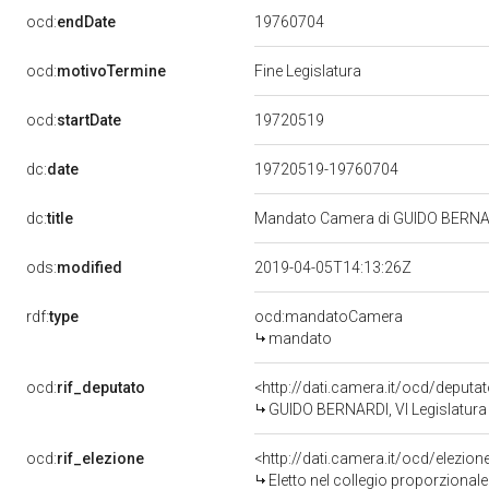
19760704
ocd:
endDate
ocd:
motivoTermine
Fine Legislatura
19720519
ocd:
startDate
dc:
date
19720519-19760704
dc:
title
Mandato Camera di GUIDO BERNARDI
ods:
modified
2019-04-05T14:13:26Z
rdf:
type
ocd:mandatoCamera
mandato
ocd:
rif_deputato
<http://dati.camera.it/ocd/deputa
GUIDO BERNARDI, VI Legislatura 
ocd:
rif_elezione
<http://dati.camera.it/ocd/elezi
Eletto nel collegio proporzionale