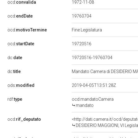
ocd:
convalida
1972-11-08
19760704
ocd:
endDate
ocd:
motivoTermine
Fine Legislatura
19720516
ocd:
startDate
dc:
date
19720516-19760704
dc:
title
Mandato Camera di DESIDERIO MAGG
ods:
modified
2019-04-05T13:51:28Z
rdf:
type
ocd:mandatoCamera
mandato
ocd:
rif_deputato
<http://dati.camera.it/ocd/deputa
DESIDERIO MAGGIONI, VI Legisla