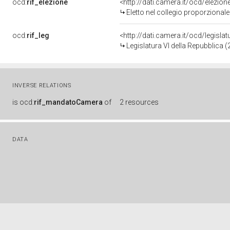
ocd:
rif_elezione
<http://dati.camera.it/ocd/elezi
Eletto nel collegio proporzionale
ocd:
rif_leg
<http://dati.camera.it/ocd/legisla
Legislatura VI della Repubblica 
INVERSE RELATIONS
is
ocd:
rif_mandatoCamera
of
2 resources
DATA