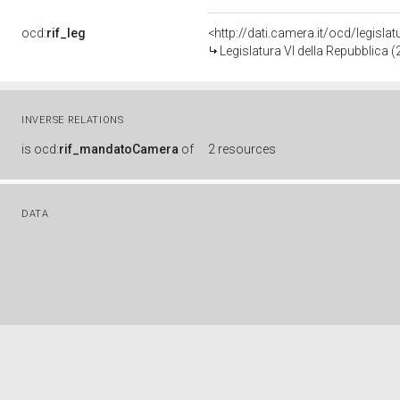
ocd:
rif_leg
<http://dati.camera.it/ocd/legisla
Legislatura VI della Repubblica 
INVERSE RELATIONS
is
ocd:
rif_mandatoCamera
of
2 resources
DATA