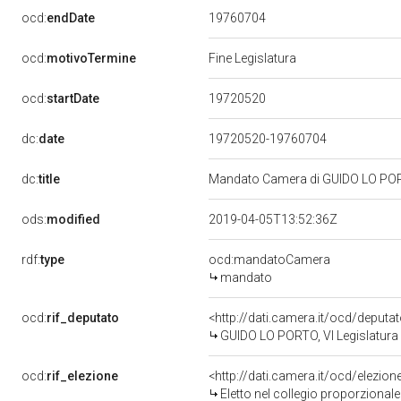
19760704
ocd:
endDate
ocd:
motivoTermine
Fine Legislatura
19720520
ocd:
startDate
dc:
date
19720520-19760704
dc:
title
Mandato Camera di GUIDO LO PORTO
ods:
modified
2019-04-05T13:52:36Z
rdf:
type
ocd:mandatoCamera
mandato
ocd:
rif_deputato
<http://dati.camera.it/ocd/deputa
GUIDO LO PORTO, VI Legislatura 
ocd:
rif_elezione
<http://dati.camera.it/ocd/elezi
Eletto nel collegio proporzional