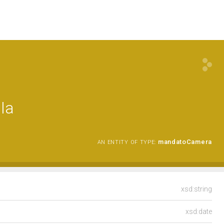
la
mandatoCamera
AN ENTITY OF TYPE:
xsd:string
xsd:date