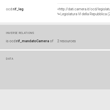
ocd:
rif_leg
<http://dati.camera.it/ocd/legisla
Legislatura VI della Repubblica 
INVERSE RELATIONS
is
ocd:
rif_mandatoCamera
of
2 resources
DATA