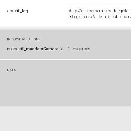
ocd:
rif_leg
<http://dati.camera.it/ocd/legisla
Legislatura VI della Repubblica 
INVERSE RELATIONS
is
ocd:
rif_mandatoCamera
of
2 resources
DATA