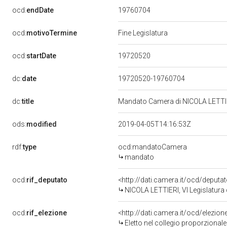
19760704
ocd:
endDate
ocd:
motivoTermine
Fine Legislatura
19720520
ocd:
startDate
dc:
date
19720520-19760704
dc:
title
Mandato Camera di NICOLA LETTIERI
ods:
modified
2019-04-05T14:16:53Z
rdf:
type
ocd:mandatoCamera
mandato
ocd:
rif_deputato
<http://dati.camera.it/ocd/deputa
NICOLA LETTIERI, VI Legislatura 
ocd:
rif_elezione
<http://dati.camera.it/ocd/elezi
Eletto nel collegio proporzional