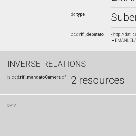
Sube
dc:
type
ocd:
rif_deputato
<http://dati
EMANUELA S
INVERSE RELATIONS
2 resources
is
ocd:
rif_mandatoCamera
of
DATA