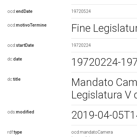
19720524
ocd:
endDate
Fine Legislat
ocd:
motivoTermine
19720224
ocd:
startDate
19720224-19
dc:
date
Mandato Came
dc:
title
Legislatura V
2019-04-05T1
ods:
modified
rdf:
type
ocd:mandatoCamera