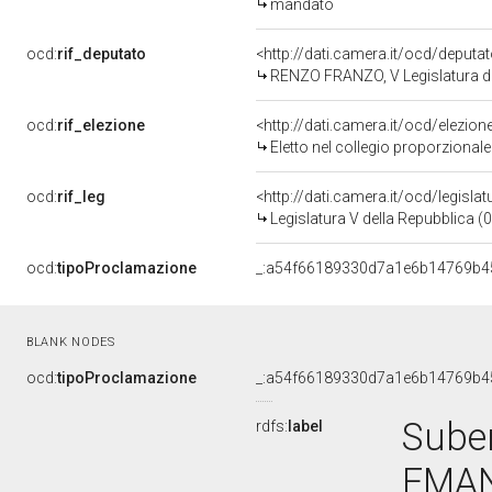
mandato
ocd:
rif_deputato
<http://dati.camera.it/ocd/deputa
RENZO FRANZO, V Legislatura de
ocd:
rif_elezione
<http://dati.camera.it/ocd/elezi
Eletto nel collegio proporzionale
ocd:
rif_leg
<http://dati.camera.it/ocd/legisla
Legislatura V della Repubblica 
ocd:
tipoProclamazione
_:a54f66189330d7a1e6b14769b4
BLANK NODES
ocd:
tipoProclamazione
_:a54f66189330d7a1e6b14769b4
Suben
rdfs:
label
EMAN