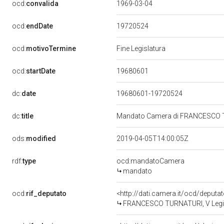
ocd:
convalida
1969-03-04
19720524
ocd:
endDate
ocd:
motivoTermine
Fine Legislatura
19680601
ocd:
startDate
dc:
date
19680601-19720524
dc:
title
Mandato Camera di FRANCESCO TUR
ods:
modified
2019-04-05T14:00:05Z
rdf:
type
ocd:mandatoCamera
mandato
ocd:
rif_deputato
<http://dati.camera.it/ocd/deputa
FRANCESCO TURNATURI, V Legisl