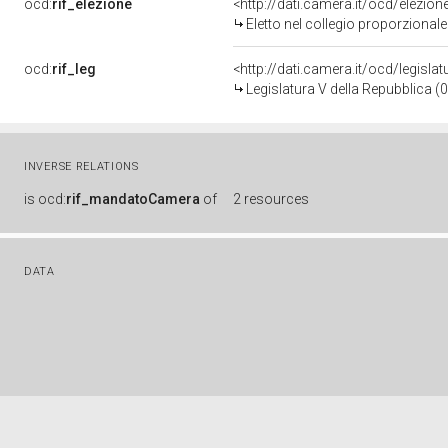
ocd:
rif_elezione
<http://dati.camera.it/ocd/elezi
Eletto nel collegio proporzionale
ocd:
rif_leg
<http://dati.camera.it/ocd/legisla
Legislatura V della Repubblica 
INVERSE RELATIONS
is
ocd:
rif_mandatoCamera
of
2 resources
DATA