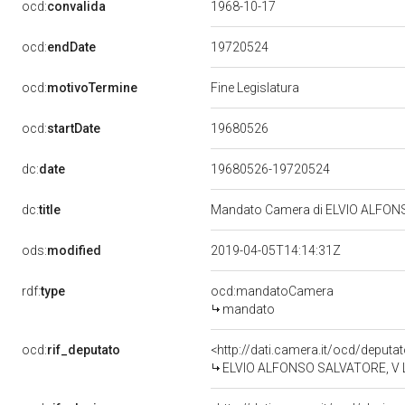
ocd:
convalida
1968-10-17
19720524
ocd:
endDate
ocd:
motivoTermine
Fine Legislatura
19680526
ocd:
startDate
dc:
date
19680526-19720524
dc:
title
Mandato Camera di ELVIO ALFONSO
ods:
modified
2019-04-05T14:14:31Z
rdf:
type
ocd:mandatoCamera
mandato
ocd:
rif_deputato
<http://dati.camera.it/ocd/deputa
ELVIO ALFONSO SALVATORE, V Le