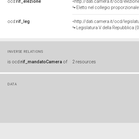
ocd:
rif_elezione
<http://dati.camera.it/ocd/elezi
Eletto nel collegio proporzional
ocd:
rif_leg
<http://dati.camera.it/ocd/legisla
Legislatura V della Repubblica 
INVERSE RELATIONS
is
ocd:
rif_mandatoCamera
of
2 resources
DATA