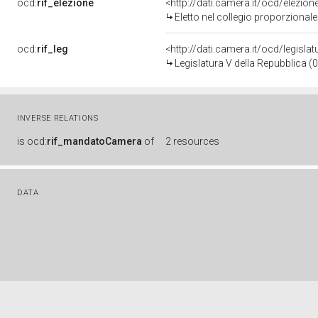
ocd:
rif_elezione
<http://dati.camera.it/ocd/elezi
Eletto nel collegio proporzionale
ocd:
rif_leg
<http://dati.camera.it/ocd/legisla
Legislatura V della Repubblica 
INVERSE RELATIONS
is
ocd:
rif_mandatoCamera
of
2 resources
DATA