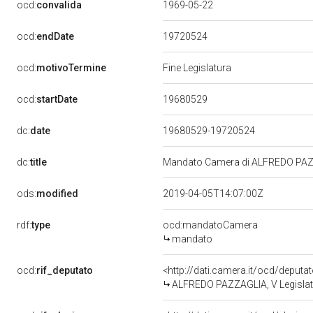
ocd:
convalida
1969-05-22
19720524
ocd:
endDate
ocd:
motivoTermine
Fine Legislatura
19680529
ocd:
startDate
dc:
date
19680529-19720524
dc:
title
Mandato Camera di ALFREDO PAZZA
ods:
modified
2019-04-05T14:07:00Z
rdf:
type
ocd:mandatoCamera
mandato
ocd:
rif_deputato
<http://dati.camera.it/ocd/deputa
ALFREDO PAZZAGLIA, V Legislatu