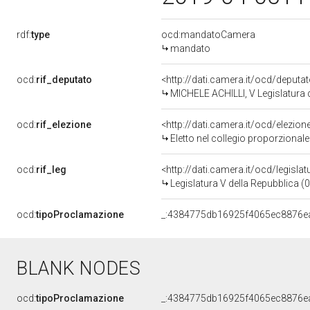
rdf:
type
ocd:mandatoCamera
mandato
ocd:
rif_deputato
<http://dati.camera.it/ocd/deputa
MICHELE ACHILLI, V Legislatura 
ocd:
rif_elezione
<http://dati.camera.it/ocd/elezi
Eletto nel collegio proporzionale
ocd:
rif_leg
<http://dati.camera.it/ocd/legisla
Legislatura V della Repubblica 
ocd:
tipoProclamazione
_:4384775db16925f4065ec8876e
BLANK NODES
ocd:
tipoProclamazione
_:4384775db16925f4065ec8876e