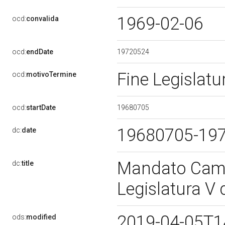
1969-02-06
ocd:
convalida
19720524
ocd:
endDate
Fine Legislat
ocd:
motivoTermine
19680705
ocd:
startDate
19680705-19
dc:
date
Mandato Came
dc:
title
Legislatura V
2019-04-05T1
ods:
modified