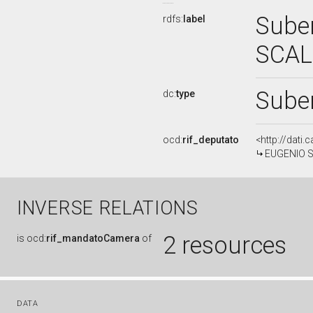
Suben
rdfs:
label
SCAL
Sube
dc:
type
ocd:
rif_deputato
<http://dati
EUGENIO SC
INVERSE RELATIONS
2 resources
is
ocd:
rif_mandatoCamera
of
DATA