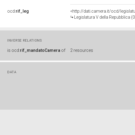
ocd:
rif_leg
<http://dati.camera.it/ocd/legisla
Legislatura V della Repubblica 
INVERSE RELATIONS
is
ocd:
rif_mandatoCamera
of
2 resources
DATA