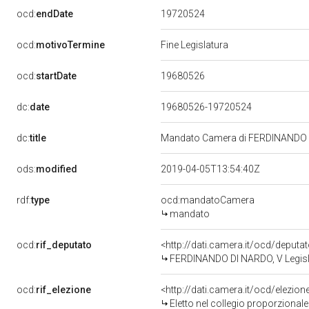
19720524
ocd:
endDate
ocd:
motivoTermine
Fine Legislatura
19680526
ocd:
startDate
dc:
date
19680526-19720524
dc:
title
Mandato Camera di FERDINANDO DI
ods:
modified
2019-04-05T13:54:40Z
rdf:
type
ocd:mandatoCamera
mandato
ocd:
rif_deputato
<http://dati.camera.it/ocd/deputa
FERDINANDO DI NARDO, V Legisla
ocd:
rif_elezione
<http://dati.camera.it/ocd/elezi
Eletto nel collegio proporzionale