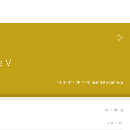
a V
mandatoCamera
AN ENTITY OF TYPE:
xsd:string
xsd:date