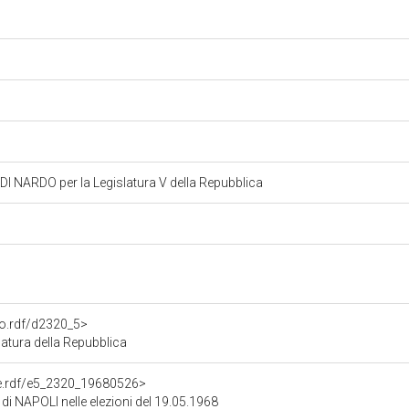
 NARDO per la Legislatura V della Repubblica
to.rdf/d2320_5>
tura della Repubblica
one.rdf/e5_2320_19680526>
 di NAPOLI nelle elezioni del 19.05.1968