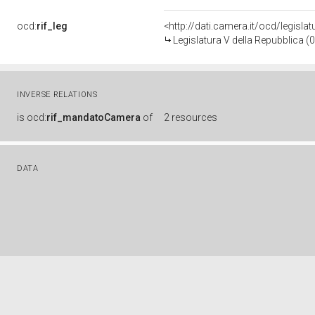
ocd:
rif_leg
<http://dati.camera.it/ocd/legisla
Legislatura V della Repubblica 
INVERSE RELATIONS
is
ocd:
rif_mandatoCamera
of
2 resources
DATA