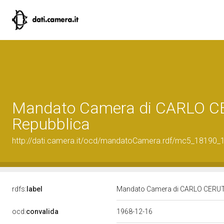
Mandato Camera di CARLO CERU
Repubblica
http://dati.camera.it/ocd/mandatoCamera.rdf/mc5_18190
rdfs:
label
Mandato Camera di CARLO CERUTI p
ocd:
convalida
1968-12-16