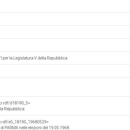
er la Legislatura V della Repubblica
to.rdf/d18190_5>
la Repubblica
one.rdf/e5_18190_19680529>
 di PARMA nelle elezioni del 19.05.1968