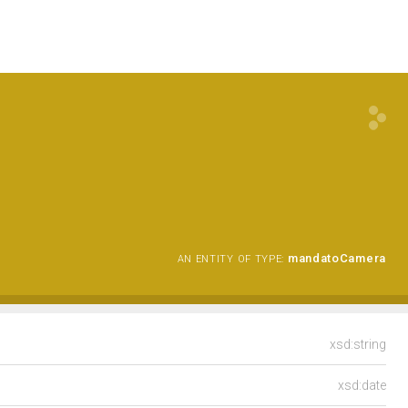
mandatoCamera
AN ENTITY OF TYPE:
xsd:string
xsd:date