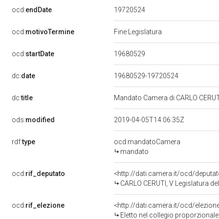
19720524
ocd:
endDate
ocd:
motivoTermine
Fine Legislatura
19680529
ocd:
startDate
dc:
date
19680529-19720524
dc:
title
Mandato Camera di CARLO CERUTI p
ods:
modified
2019-04-05T14:06:35Z
rdf:
type
ocd:mandatoCamera
mandato
ocd:
rif_deputato
<http://dati.camera.it/ocd/deputa
CARLO CERUTI, V Legislatura del
ocd:
rif_elezione
<http://dati.camera.it/ocd/elezi
Eletto nel collegio proporzionale