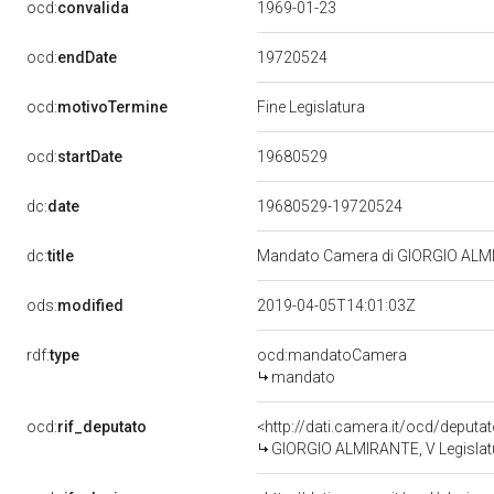
ocd:
convalida
1969-01-23
19720524
ocd:
endDate
ocd:
motivoTermine
Fine Legislatura
19680529
ocd:
startDate
dc:
date
19680529-19720524
dc:
title
Mandato Camera di GIORGIO ALMIRA
ods:
modified
2019-04-05T14:01:03Z
rdf:
type
ocd:mandatoCamera
mandato
ocd:
rif_deputato
<http://dati.camera.it/ocd/deputa
GIORGIO ALMIRANTE, V Legislatu