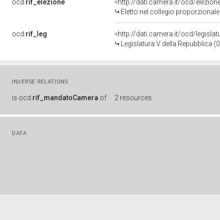
ocd:
rif_elezione
<http://dati.camera.it/ocd/elezi
Eletto nel collegio proporzionale
ocd:
rif_leg
<http://dati.camera.it/ocd/legisla
Legislatura V della Repubblica 
INVERSE RELATIONS
is
ocd:
rif_mandatoCamera
of
2 resources
DATA