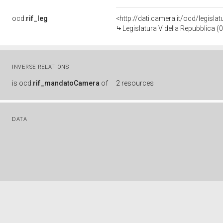
ocd:
rif_leg
<http://dati.camera.it/ocd/legisla
Legislatura V della Repubblica 
INVERSE RELATIONS
is
ocd:
rif_mandatoCamera
of
2 resources
DATA