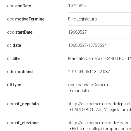
19720524
ocd:
endDate
ocd:
motivoTermine
Fine Legislatura
19680527
ocd:
startDate
dc:
date
19680527-19720524
dc:
title
Mandato Camera di CARLO BOTTARI 
ods:
modified
2019-04-05T13:52:08Z
rdf:
type
ocd:mandatoCamera
mandato
ocd:
rif_deputato
<http://dati.camera.it/ocd/deputa
CARLO BOTTARI, V Legislatura d
ocd:
rif_elezione
<http://dati.camera.it/ocd/elezi
Eletto nel collegio proporzionale