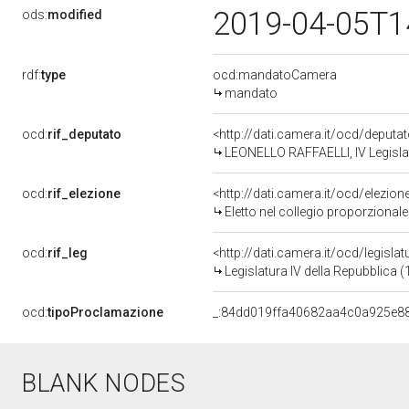
2019-04-05T1
ods:
modified
rdf:
type
ocd:mandatoCamera
mandato
ocd:
rif_deputato
<http://dati.camera.it/ocd/deputa
LEONELLO RAFFAELLI, IV Legislat
ocd:
rif_elezione
<http://dati.camera.it/ocd/elezi
Eletto nel collegio proporzionale
ocd:
rif_leg
<http://dati.camera.it/ocd/legisla
Legislatura IV della Repubblica 
ocd:
tipoProclamazione
_:84dd019ffa40682aa4c0a925e8
BLANK NODES