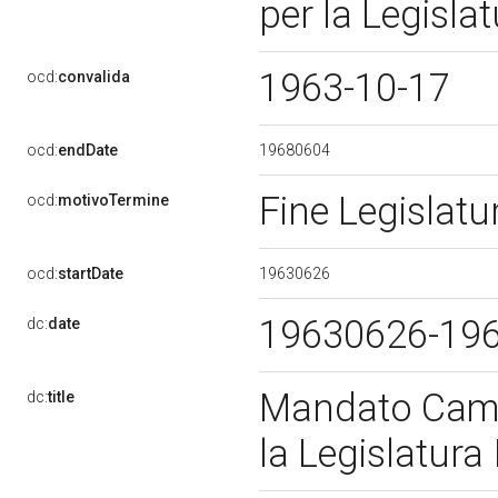
per la Legisla
1963-10-17
ocd:
convalida
19680604
ocd:
endDate
Fine Legislat
ocd:
motivoTermine
19630626
ocd:
startDate
19630626-19
dc:
date
Mandato Came
dc:
title
la Legislatura