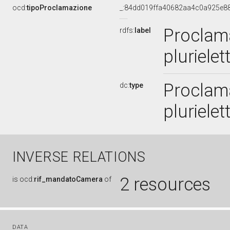
ocd:
tipoProclamazione
_:84dd019ffa40682aa4c0a925e8
Proclama
rdfs:
label
pluriele
Proclama
dc:
type
pluriele
INVERSE RELATIONS
2 resources
is
ocd:
rif_mandatoCamera
of
DATA