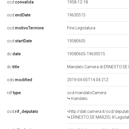
ocd:
convalida
1958-12-18
19630515
ocd:
endDate
ocd:
motivoTermine
Fine Legislatura
19580605
ocd:
startDate
dc:
date
19580605-19630515
dc:
title
Mandato Camera di ERNESTO DE MAR
ods:
modified
2019-04-05T14:04:21Z
rdf:
type
ocd:mandatoCamera
mandato
ocd:
rif_deputato
<http://dati.camera.it/ocd/deputa
ERNESTO DE MARZIO, III Legislat