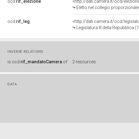
ocd:
rif_elezione
<http://dati.camera.it/ocd/elezi
Eletto nel collegio proporzionale
ocd:
rif_leg
<http://dati.camera.it/ocd/legisla
Legislatura III della Repubblica
INVERSE RELATIONS
is
ocd:
rif_mandatoCamera
of
2 resources
DATA