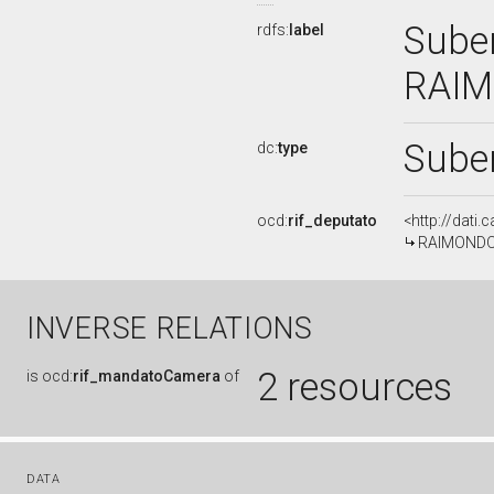
Suben
rdfs:
label
RAIM
Sube
dc:
type
ocd:
rif_deputato
<http://dati
RAIMONDO M
INVERSE RELATIONS
2 resources
is
ocd:
rif_mandatoCamera
of
DATA