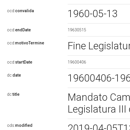
1960-05-13
ocd:
convalida
19630515
ocd:
endDate
Fine Legislat
ocd:
motivoTermine
19600406
ocd:
startDate
19600406-19
dc:
date
Mandato Came
dc:
title
Legislatura II
2019-04-05T1
ods:
modified