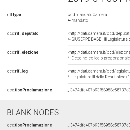
rdf:
type
ocd:mandatoCamera
mandato
ocd:
rif_deputato
<http://dati.camera.it/ocd/deputa
GIUSEPPE BABBI, III Legislatura 
ocd:
rif_elezione
<http://dati.camera.it/ocd/elezi
Eletto nel collegio proporzional
ocd:
rif_leg
<http://dati.camera.it/ocd/legisla
Legislatura III della Repubblica
ocd:
tipoProclamazione
_:3474dfd407b93f58958e58737e
BLANK NODES
ocd:
tipoProclamazione
_:3474dfd407b93f58958e58737e