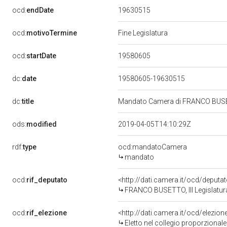
19630515
ocd:
endDate
ocd:
motivoTermine
Fine Legislatura
19580605
ocd:
startDate
dc:
date
19580605-19630515
dc:
title
Mandato Camera di FRANCO BUSETTO
ods:
modified
2019-04-05T14:10:29Z
rdf:
type
ocd:mandatoCamera
mandato
ocd:
rif_deputato
<http://dati.camera.it/ocd/deputa
FRANCO BUSETTO, III Legislatura
ocd:
rif_elezione
<http://dati.camera.it/ocd/elezi
Eletto nel collegio proporzional