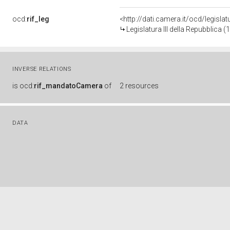
ocd:
rif_leg
<http://dati.camera.it/ocd/legisla
Legislatura III della Repubblica
INVERSE RELATIONS
is
ocd:
rif_mandatoCamera
of
2 resources
DATA