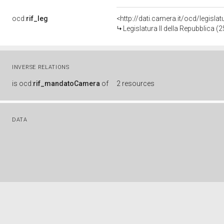
ocd:
rif_leg
<http://dati.camera.it/ocd/legisla
Legislatura II della Repubblica 
INVERSE RELATIONS
is
ocd:
rif_mandatoCamera
of
2 resources
DATA