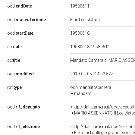
19580611
ocd:
endDate
ocd:
motivoTermine
Fine Legislatura
19530618
ocd:
startDate
dc:
date
19530618-19580611
dc:
title
Mandato Camera di MARIO ASSENNAT
ods:
modified
2019-04-05T14:02:57Z
rdf:
type
ocd:mandatoCamera
mandato
ocd:
rif_deputato
<http://dati.camera.it/ocd/deputa
MARIO ASSENNATO, II Legislatur
ocd:
rif_elezione
<http://dati.camera.it/ocd/elezi
Eletto nel collegio proporzionale