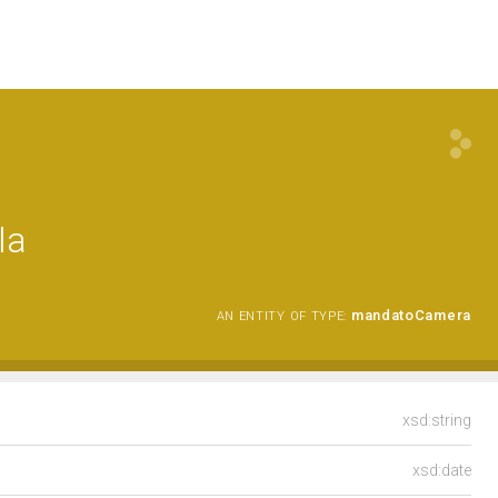
la
mandatoCamera
AN ENTITY OF TYPE:
xsd:string
xsd:date