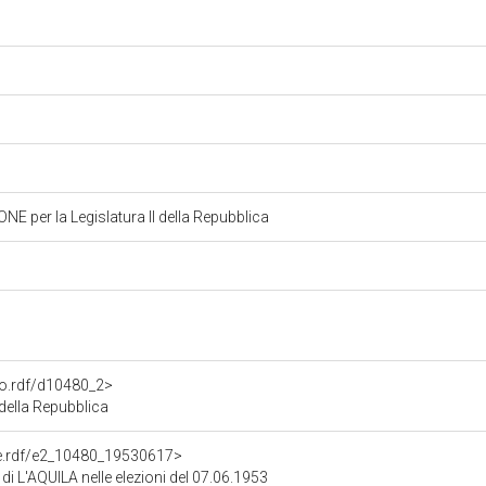
 per la Legislatura II della Repubblica
to.rdf/d10480_2>
della Repubblica
one.rdf/e2_10480_19530617>
 di L'AQUILA nelle elezioni del 07.06.1953