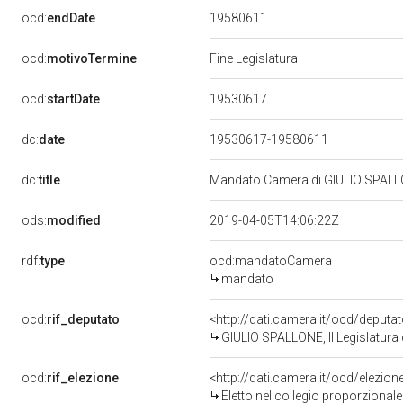
19580611
ocd:
endDate
ocd:
motivoTermine
Fine Legislatura
19530617
ocd:
startDate
dc:
date
19530617-19580611
dc:
title
Mandato Camera di GIULIO SPALLONE
ods:
modified
2019-04-05T14:06:22Z
rdf:
type
ocd:mandatoCamera
mandato
ocd:
rif_deputato
<http://dati.camera.it/ocd/deputa
GIULIO SPALLONE, II Legislatura 
ocd:
rif_elezione
<http://dati.camera.it/ocd/elezi
Eletto nel collegio proporzionale