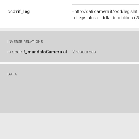
ocd:
rif_leg
<http://dati.camera.it/ocd/legisla
Legislatura II della Repubblica 
INVERSE RELATIONS
is
ocd:
rif_mandatoCamera
of
2 resources
DATA