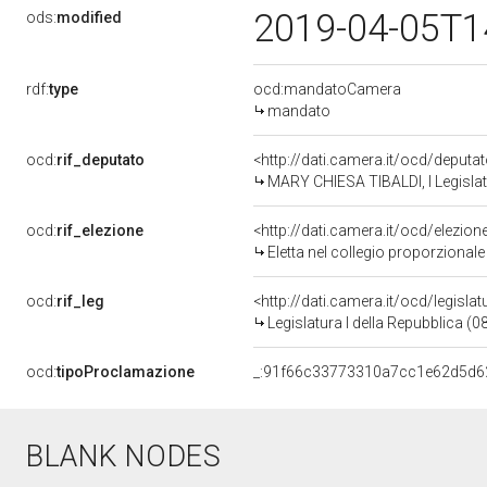
2019-04-05T1
ods:
modified
rdf:
type
ocd:mandatoCamera
mandato
ocd:
rif_deputato
<http://dati.camera.it/ocd/deputa
MARY CHIESA TIBALDI, I Legislat
ocd:
rif_elezione
<http://dati.camera.it/ocd/elezi
Eletta nel collegio proporzionale
ocd:
rif_leg
<http://dati.camera.it/ocd/legisla
Legislatura I della Repubblica (
ocd:
tipoProclamazione
_:91f66c33773310a7cc1e62d5d6
BLANK NODES