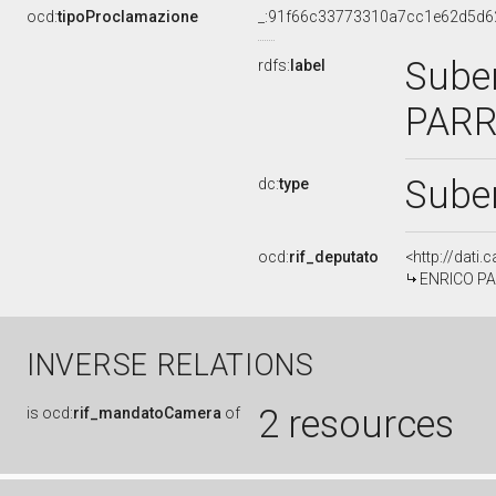
ocd:
tipoProclamazione
_:91f66c33773310a7cc1e62d5d6
Suben
rdfs:
label
PARR
Sube
dc:
type
ocd:
rif_deputato
<http://dati
ENRICO PARR
INVERSE RELATIONS
2 resources
is
ocd:
rif_mandatoCamera
of