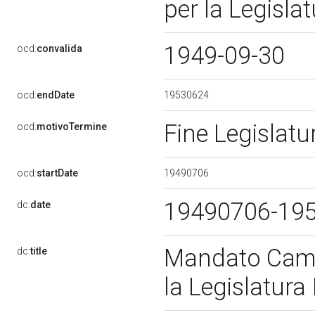
per la Legisla
1949-09-30
ocd:
convalida
19530624
ocd:
endDate
Fine Legislat
ocd:
motivoTermine
19490706
ocd:
startDate
19490706-19
dc:
date
Mandato Came
dc:
title
la Legislatura