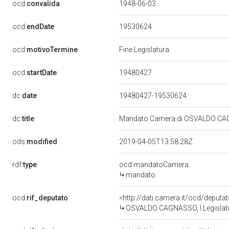
ocd:
convalida
1948-06-03
19530624
ocd:
endDate
ocd:
motivoTermine
Fine Legislatura
19480427
ocd:
startDate
dc:
date
19480427-19530624
dc:
title
Mandato Camera di OSVALDO CAGNA
ods:
modified
2019-04-05T13:58:28Z
rdf:
type
ocd:mandatoCamera
mandato
ocd:
rif_deputato
<http://dati.camera.it/ocd/deputa
OSVALDO CAGNASSO, I Legislatu