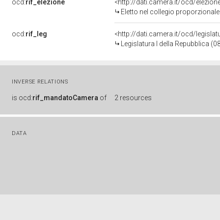
ocd:
rif_elezione
<http://dati.camera.it/ocd/elezi
Eletto nel collegio proporzionale
ocd:
rif_leg
<http://dati.camera.it/ocd/legisla
Legislatura I della Repubblica (
INVERSE RELATIONS
is
ocd:
rif_mandatoCamera
of
2 resources
DATA