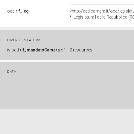
ocd:
rif_leg
<http://dati.camera.it/ocd/legisla
Legislatura I della Repubblica (
INVERSE RELATIONS
is
ocd:
rif_mandatoCamera
of
2 resources
DATA