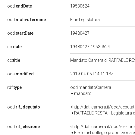
19530624
ocd:
endDate
ocd:
motivoTermine
Fine Legislatura
19480427
ocd:
startDate
dc:
date
19480427-19530624
dc:
title
Mandato Camera di RAFFAELE RESTA
ods:
modified
2019-04-05T14:11:18Z
rdf:
type
ocd:mandatoCamera
mandato
ocd:
rif_deputato
<http://dati.camera.it/ocd/deputa
RAFFAELE RESTA, I Legislatura d
ocd:
rif_elezione
<http://dati.camera.it/ocd/elezi
Eletto nel collegio proporzionale