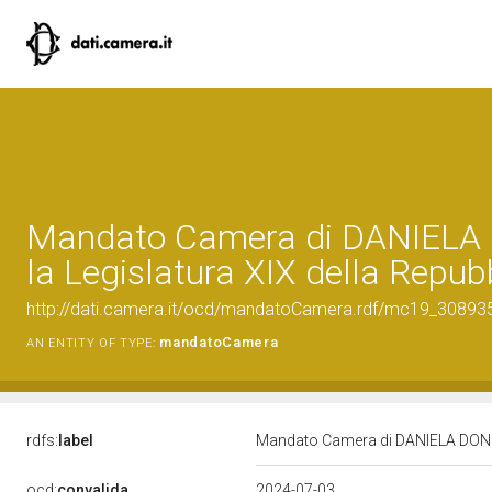
Mandato Camera di DANIELA 
la Legislatura XIX della Repub
http://dati.camera.it/ocd/mandatoCamera.rdf/mc19_3089
mandatoCamera
AN ENTITY OF TYPE:
rdfs:
label
Mandato Camera di DANIELA DONDI 
ocd:
convalida
2024-07-03