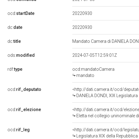
20220930
ocd:
startDate
20220930
dc:
date
dc:
title
Mandato Camera di DANIELA DONDI 
ods:
modified
2024-07-05T12:59:01Z
rdf:
type
ocd:mandatoCamera
mandato
ocd:
rif_deputato
<http://dati.camera.it/ocd/deput
DANIELA DONDI, XIX Legislatura 
ocd:
rif_elezione
<http://dati.camera.it/ocd/elezi
Eletta nel collegio uninominale
ocd:
rif_leg
<http://dati.camera.it/ocd/legisla
Legislatura XIX della Repubblica