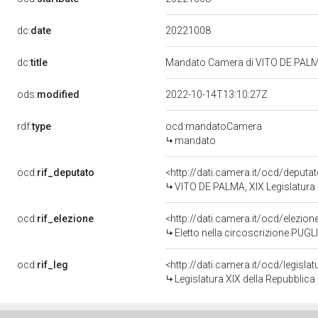
20221008
dc:
date
dc:
title
Mandato Camera di VITO DE PALMA 
ods:
modified
2022-10-14T13:10:27Z
rdf:
type
ocd:mandatoCamera
mandato
ocd:
rif_deputato
<http://dati.camera.it/ocd/deput
VITO DE PALMA, XIX Legislatura 
ocd:
rif_elezione
<http://dati.camera.it/ocd/elezi
Eletto nella circoscrizione PUGLI
ocd:
rif_leg
<http://dati.camera.it/ocd/legisla
Legislatura XIX della Repubblica