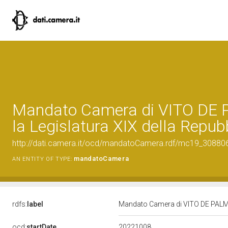
Mandato Camera di VITO DE 
la Legislatura XIX della Repub
http://dati.camera.it/ocd/mandatoCamera.rdf/mc19_3088
mandatoCamera
AN ENTITY OF TYPE:
rdfs:
label
Mandato Camera di VITO DE PALMA 
20221008
ocd:
startDate