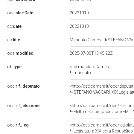
20221010
ocd:
startDate
20221010
dc:
date
dc:
title
Mandato Camera di STEFANO VACCAR
ods:
modified
2025-07-30T13:45:22Z
rdf:
type
ocd:mandatoCamera
mandato
ocd:
rif_deputato
<http://dati.camera.it/ocd/deput
STEFANO VACCARI, XIX Legislatu
ocd:
rif_elezione
<http://dati.camera.it/ocd/elezi
Eletto nella circoscrizione EMIL
ocd:
rif_leg
<http://dati.camera.it/ocd/legisla
Legislatura XIX della Repubblica