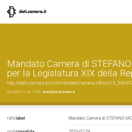
Mandato Camera di STEFANO
per la Legislatura XIX della R
http://dati.camera.it/ocd/mandatoCamera.rdf/mc19_3064
mandatoCamera
AN ENTITY OF TYPE:
rdfs:
label
Mandato Camera di STEFANO VACCAR
ocd:
convalida
2025-07-29