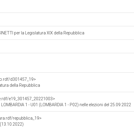
TTI per la Legislatura XIX della Repubblica
ato.rdf/d301457_19>
tura della Repubblica
one.rdf/e19_301457_20221003>
di LOMBARDIA 1 - U01 (LOMBARDIA 1 - P02) nelle elezioni del 25.09.2022
tura.rdf/repubblica_19>
 (13.10.2022)