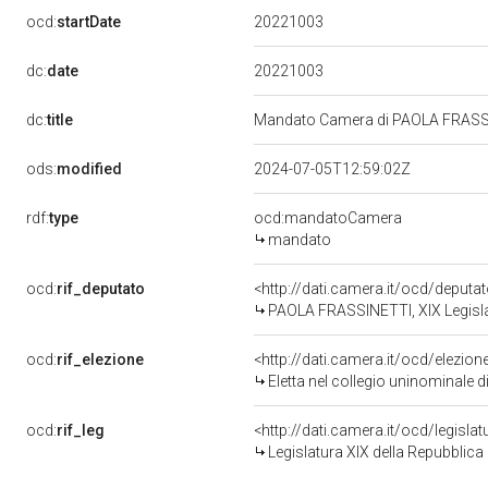
20221003
ocd:
startDate
20221003
dc:
date
dc:
title
Mandato Camera di PAOLA FRASSINE
ods:
modified
2024-07-05T12:59:02Z
rdf:
type
ocd:mandatoCamera
mandato
ocd:
rif_deputato
<http://dati.camera.it/ocd/deput
PAOLA FRASSINETTI, XIX Legisla
ocd:
rif_elezione
<http://dati.camera.it/ocd/elezi
Eletta nel collegio uninominale 
ocd:
rif_leg
<http://dati.camera.it/ocd/legisla
Legislatura XIX della Repubblica