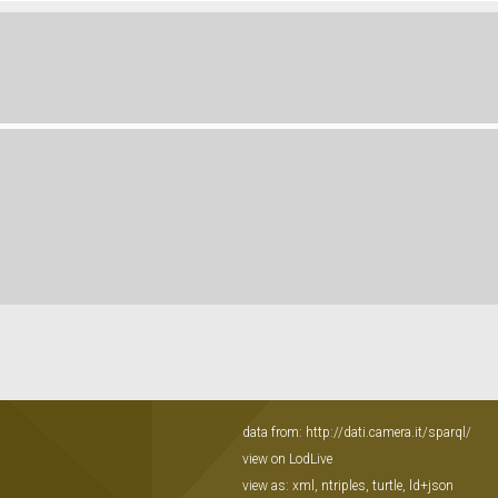
data from:
http://dati.camera.it/sparql/
view on LodLive
view as:
xml
,
ntriples
,
turtle
,
ld+json