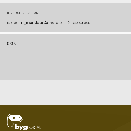
INVERSE RELATIONS
is
ocd:
rif_mandatoCamera
of
2 resources
DATA