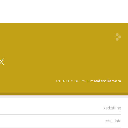
X
mandatoCamera
AN ENTITY OF TYPE:
xsd:string
xsd:date