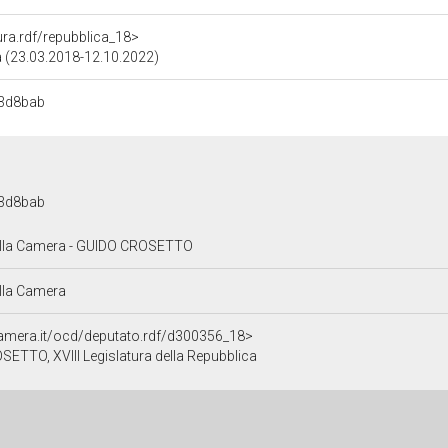
tura.rdf/repubblica_18>
ca (23.03.2018-12.10.2022)
3d8bab
3d8bab
alla Camera - GUIDO CROSETTO
alla Camera
.camera.it/ocd/deputato.rdf/d300356_18>
ETTO, XVIII Legislatura della Repubblica