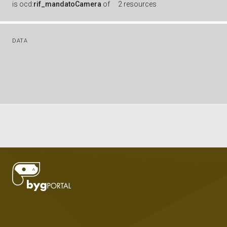
is
ocd:
rif_mandatoCamera
of
2 resources
DATA