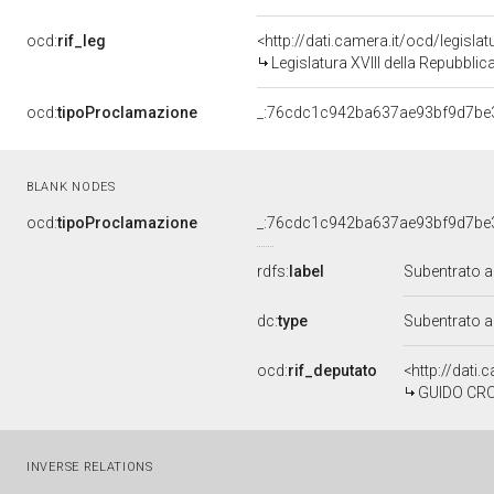
ocd:
rif_leg
<http://dati.camera.it/ocd/legisla
Legislatura XVIII della Repubbli
ocd:
tipoProclamazione
_:76cdc1c942ba637ae93bf9d7be
BLANK NODES
ocd:
tipoProclamazione
_:76cdc1c942ba637ae93bf9d7be
rdfs:
label
Subentrato 
dc:
type
Subentrato 
ocd:
rif_deputato
<http://dati
GUIDO CROS
INVERSE RELATIONS