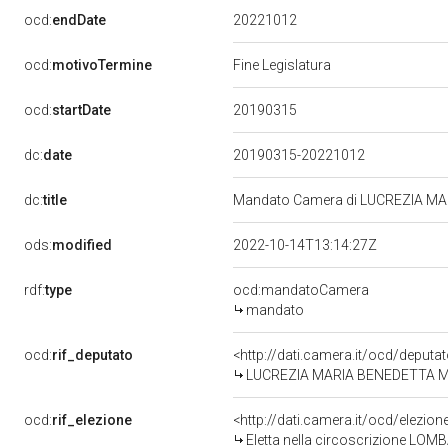
20221012
ocd:
endDate
ocd:
motivoTermine
Fine Legislatura
20190315
ocd:
startDate
dc:
date
20190315-20221012
dc:
title
Mandato Camera di LUCREZIA MARI
ods:
modified
2022-10-14T13:14:27Z
rdf:
type
ocd:mandatoCamera
mandato
ocd:
rif_deputato
<http://dati.camera.it/ocd/deput
LUCREZIA MARIA BENEDETTA MANT
ocd:
rif_elezione
<http://dati.camera.it/ocd/elezi
Eletta nella circoscrizione LOMBA