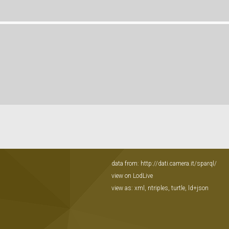
data from:
http://dati.camera.it/sparql/
view on LodLive
view as:
xml
,
ntriples
,
turtle
,
ld+json