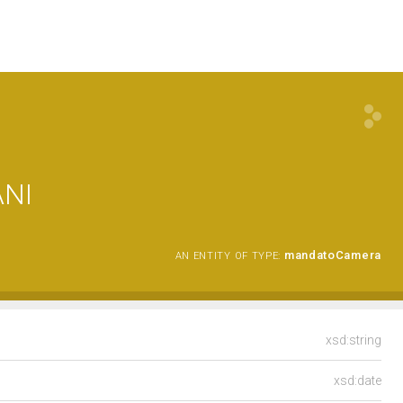
ANI
mandatoCamera
AN ENTITY OF TYPE:
xsd:string
xsd:date