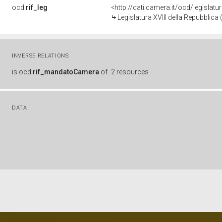
ocd:
rif_leg
<http://dati.camera.it/ocd/legislatu
Legislatura XVIII della Repubblic
INVERSE RELATIONS
is
ocd:
rif_mandatoCamera
of
2 resources
DATA