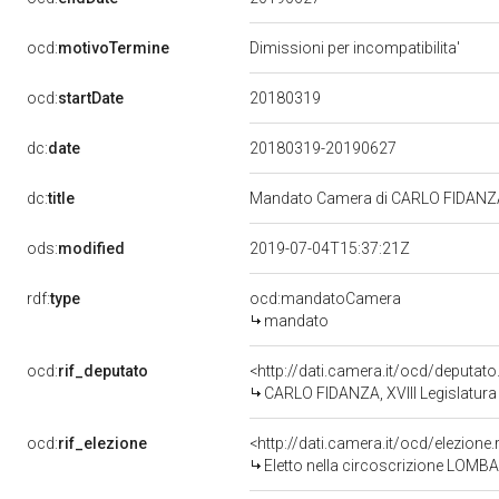
ocd:
motivoTermine
Dimissioni per incompatibilita'
20180319
ocd:
startDate
dc:
date
20180319-20190627
dc:
title
Mandato Camera di CARLO FIDANZA pe
ods:
modified
2019-07-04T15:37:21Z
rdf:
type
ocd:mandatoCamera
mandato
ocd:
rif_deputato
<http://dati.camera.it/ocd/deputat
CARLO FIDANZA, XVIII Legislatura
ocd:
rif_elezione
<http://dati.camera.it/ocd/elezio
Eletto nella circoscrizione LOMBAR