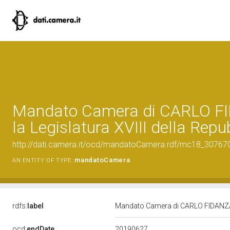
Mandato Camera di CARLO F
la Legislatura XVIII della Repu
http://dati.camera.it/ocd/mandatoCamera.rdf/mc18_3076
mandatoCamera
AN ENTITY OF TYPE:
rdfs:
label
Mandato Camera di CARLO FIDANZA pe
20190627
ocd:
endDate