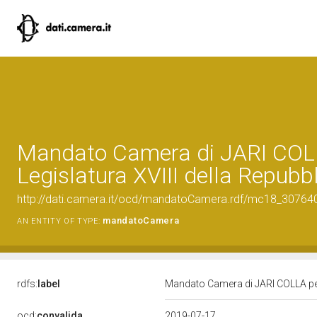
Mandato Camera di JARI COLL
Legislatura XVIII della Repubb
http://dati.camera.it/ocd/mandatoCamera.rdf/mc18_3076
mandatoCamera
AN ENTITY OF TYPE:
rdfs:
label
Mandato Camera di JARI COLLA per 
ocd:
convalida
2019-07-17