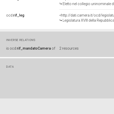
Eletto nel collegio uninominale 
ocd:
rif_leg
<http://dati.camera.it/ocd/legisla
Legislatura XVIII della Repubbli
INVERSE RELATIONS
is
ocd:
rif_mandatoCamera
of
2 resources
DATA