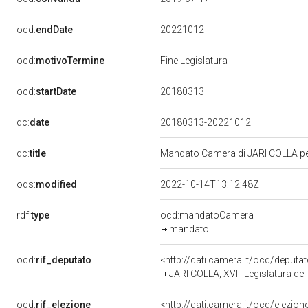
20221012
ocd:
endDate
ocd:
motivoTermine
Fine Legislatura
20180313
ocd:
startDate
dc:
date
20180313-20221012
dc:
title
Mandato Camera di JARI COLLA per 
ods:
modified
2022-10-14T13:12:48Z
rdf:
type
ocd:mandatoCamera
mandato
ocd:
rif_deputato
<http://dati.camera.it/ocd/deput
JARI COLLA, XVIII Legislatura de
ocd:
rif_elezione
<http://dati.camera.it/ocd/elezi