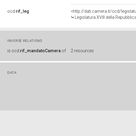
ocd:
rif_leg
<http://dati.camera.it/ocd/legisla
Legislatura XVIII della Repubbli
INVERSE RELATIONS
is
ocd:
rif_mandatoCamera
of
2 resources
DATA