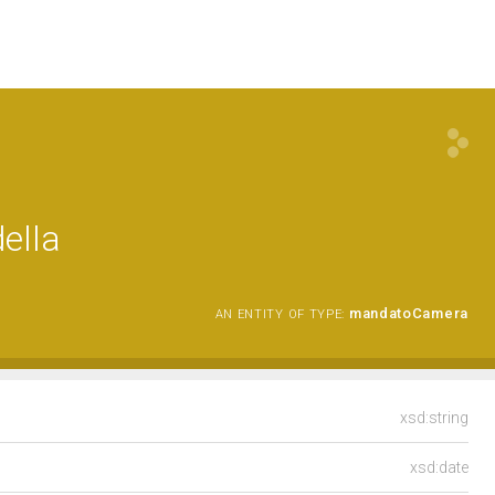
ella
mandatoCamera
AN ENTITY OF TYPE:
xsd:string
xsd:date