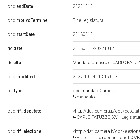
20221012
ocd:
endDate
ocd:
motivoTermine
Fine Legislatura
20180319
ocd:
startDate
dc:
date
20180319-20221012
dc:
title
Mandato Camera di CARLO FATUZZO 
ods:
modified
2022-10-14T13:15:01Z
rdf:
type
ocd:mandatoCamera
mandato
ocd:
rif_deputato
<http://dati.camera.it/ocd/deput
CARLO FATUZZO, XVIII Legislatur
ocd:
rif_elezione
<http://dati.camera.it/ocd/elezi
Eletto nella circoscrizione LOMB